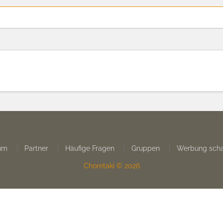
um
Partner
Häufige Fragen
Gruppen
Werbung scha
Choretaki © 2026