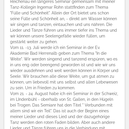
Reichenau ein längeres Seminar gemeinsam mit meiner
Tanz-Kollegin Ingemar Rohn stattfinden zum Thema
"Fülle und Schönheit". Allein der Ort bietet uns schon
seine Fülle und Schönheit an, - direkt am Wasser können
wir singen und tanzen, eintauchen und uns nähren. Die
Lieder und Tänze führen uns immer tiefer ins Thema und
wir können unsere Seelengefäße wieder füllen, um
gestärkt weiter zu gehen.
Vom 11. -13. Juli werde ich ein Seminar in der Ev.
Akademie Bad Herrenalb geben zum Thema "In die
Weite". Wir werden singend und tanzend erspüren, wo es
in uns eng oder beengend geworden ist und wie wir uns
wieder ausdehnen und weit werden können in Körper und
Seele. Wir brauchen alle diese Weite, um gut atmen zu
können, um liebevoll mit uns selbst und allen Lebewesen
zu sein. Um in Frieden zu kommen.
Vom 21. - 24. August habe ich ein Seminar in der Schweiz,
im LIndenbühl - oberhalb von St. Gallen, in den Hügeln
bei Trogen. Das Semianr hat den Titel " Verbunden mit
allem sind wir ein Teil". Das ist auch der Beginn eines
meiner Lieder und dieses Lied und der dazugehörige
Tanz werden den roten Faden bilden. Aber auch andere
Lieder und Tänze führen uns in die Verbindung mit