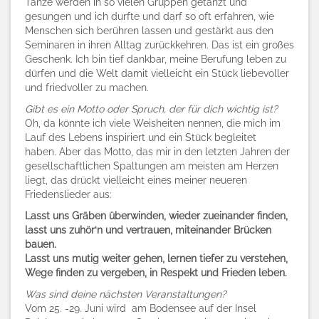
Tänze werden in so vielen Gruppen getanzt und
gesungen und ich durfte und darf so oft erfahren, wie
Menschen sich berühren lassen und gestärkt aus den
Seminaren in ihren Alltag zurückkehren. Das ist ein großes
Geschenk. Ich bin tief dankbar, meine Berufung leben zu
dürfen und die Welt damit vielleicht ein Stück liebevoller
und friedvoller zu machen.
Gibt es ein Motto oder Spruch, der für dich wichtig ist?
Oh, da könnte ich viele Weisheiten nennen, die mich im
Lauf des Lebens inspiriert und ein Stück begleitet
haben.
Aber das Motto, das mir in den letzten Jahren der
gesellschaftlichen Spaltungen am meisten am Herzen
liegt, das drückt vielleicht eines meiner neueren
Friedenslieder aus:
Lasst uns Gräben überwinden,
wieder zueinander finden,
lasst uns zuhör‘n und vertrauen,
miteinander Brücken
bauen.
Lasst uns mutig weiter gehen,
lernen tiefer zu verstehen,
Wege finden zu vergeben,
in Respekt und Frieden leben.
Was sind deine nächsten Veranstaltungen?
Vom 25. -29. Juni wird am Bodensee auf der Insel