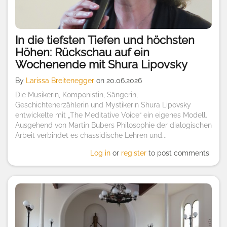
In die tiefsten Tiefen und höchsten
Höhen: Rückschau auf ein
Wochenende mit Shura Lipovsky
By
Larissa Breitenegger
on 20.06.2026
Die Musikerin, Komponistin, Sängerin,
Geschichtenerzählerin und Mystikerin Shura Lipovsky
entwickelte mit „The Meditative Voice“ ein eigenes Modell.
Ausgehend von Martin Bubers Philosophie der dialogischen
Arbeit verbindet es chassidische Lehren und...
Log in
or
register
to post comments