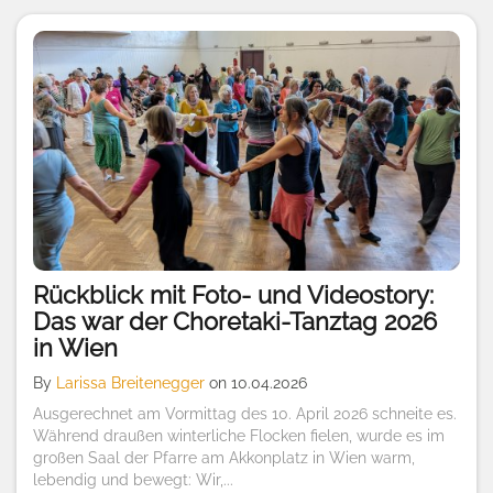
Rückblick mit Foto- und Videostory:
Das war der Choretaki-Tanztag 2026
in Wien
By
Larissa Breitenegger
on 10.04.2026
Ausgerechnet am Vormittag des 10. April 2026 schneite es.
Während draußen winterliche Flocken fielen, wurde es im
großen Saal der Pfarre am Akkonplatz in Wien warm,
lebendig und bewegt: Wir,...