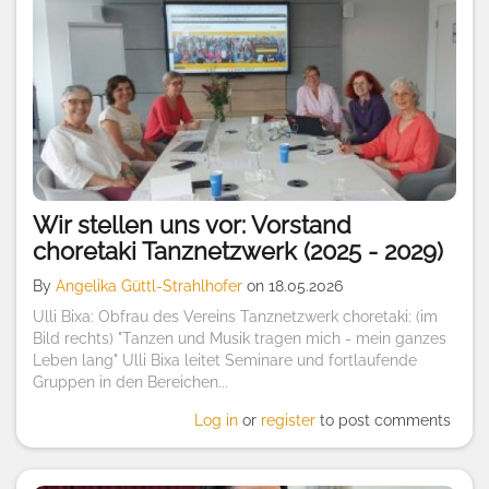
Wir stellen uns vor: Vorstand
choretaki Tanznetzwerk (2025 - 2029)
By
Angelika Güttl-Strahlhofer
on 18.05.2026
Ulli Bixa: Obfrau des Vereins Tanznetzwerk choretaki: (im
Bild rechts) "Tanzen und Musik tragen mich - mein ganzes
Leben lang" Ulli Bixa leitet Seminare und fortlaufende
Gruppen in den Bereichen...
Log in
or
register
to post comments