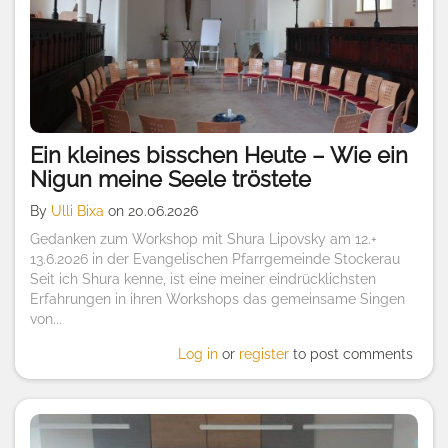
Ein kleines bisschen Heute – Wie ein
Nigun meine Seele tröstete
By
Ulli Bixa
on 20.06.2026
Gedanken zum Workshop mit Shura Lipovsky am 12.+
13.6.2026 in der Evangelischen Pfarrgemeinde Stockerau
Seit ich Shura kenne, ist eine meiner eindrücklichsten
Erfahrungen in ihren Workshops das gemeinsame Singen
von...
Log in
or
register
to post comments