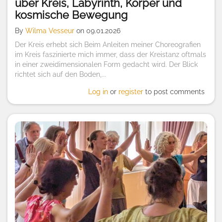
über Kreis, Labyrinth, Körper und
kosmische Bewegung
By
Wilma Vesseur
on 09.01.2026
Der Kreis erhebt sich Beim Anleiten meiner Choreografien
im Kreis faszinierte mich immer, dass der Kreistanz oftmals
in einer zweidimensionalen Form gedacht wird. Der Blick
richtet sich auf den Boden,...
Log in
or
register
to post comments