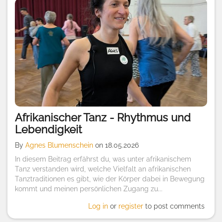
Afrikanischer Tanz - Rhythmus und
Lebendigkeit
By
Agnes Blumenschein
on 18.05.2026
In diesem Beitrag erfährst du, was unter afrikanischem
Tanz verstanden wird, welche Vielfalt an afrikanischen
Tanztraditionen es gibt, wie der Körper dabei in Bewegung
kommt und meinen persönlichen Zugang zu...
Log in
or
register
to post comments