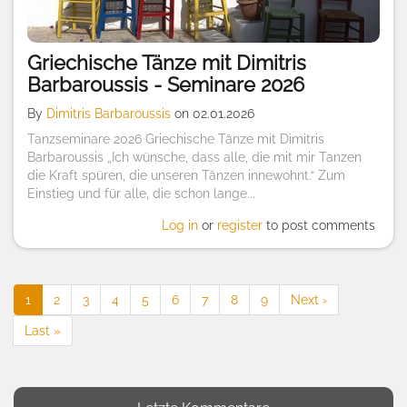
Griechische Tänze mit Dimitris
Barbaroussis - Seminare 2026
By
Dimitris Barbaroussis
on 02.01.2026
Tanzseminare 2026 Griechische Tänze mit Dimitris
Barbaroussis „Ich wünsche, dass alle, die mit mir Tanzen
die Kraft spüren, die unseren Tänzen innewohnt.“ Zum
Einstieg und für alle, die schon lange...
Log in
or
register
to post comments
Pagination
Current
1
Page
2
Page
3
Page
4
Page
5
Page
6
Page
7
Page
8
Page
9
Next
Next ›
page
page
Last
Last »
page