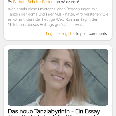
By
Barbara Schulte-Büttner
on 08.04.2026
Wer jemals diese unvergesslichen Begegnungen mit
Tänzen der Roma und ihrer Musik hatte, wird verstehen, wie
es kommt, dass der heutige Welt-Rom:nja-Tag in den
Mittelpunkt dieses Beitrags gerückt ist. Wer...
Log in
or
register
to post comments
Das neue Tanzlabyrinth - Ein Essay