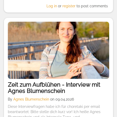
Log in
or
register
to post comments
Zeit zum Aufblühen - Interview mit
Agnes Blumenschein
By
Agnes Blumenschein
on 09.04.2026
Diese Interviewfragen habe ich für choretaki per email
beantwortet: Bitte stelle dich kurz vor! Ich heiße Agnes
Blumenschein und als Integrale Tanz- und