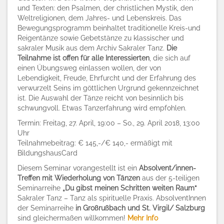
und Texten: den Psalmen, der christlichen Mystik, den
Weltreligionen, dem Jahres- und Lebenskreis. Das
Bewegungsprogramm beinhaltet traditionelle Kreis-und
Reigentänze sowie Gebetstänze zu klassischer und
sakraler Musik aus dem Archiv Sakraler Tanz.
Die
Teilnahme ist offen für alle Interessierten
, die sich auf
einen Übungsweg einlassen wollen,
der von
Lebendigkeit, Freude, Ehrfurcht und der Erfahrung des
verwurzelt Seins im göttlichen Urgrund gekennzeichnet
ist.
Die Auswahl der Tänze reicht von besinnlich bis
schwungvoll.
E
twas Tanzerfahrung wird empfohlen.
Termin: Freitag, 27. April, 19:00 – So., 29. April 2018, 13:00
Uhr
Teilnahmebeitrag: € 145,-/€ 140,- ermäßigt mit
BildungshausCard
Diesem Seminar vorangestellt ist ein
Absolvent/innen-
Treffen
mit Wiederholung von Tänzen
aus der 5-teiligen
Seminarreihe
„
Du gibst meinen Schritten weiten Raum“
Sakraler Tanz – Tanz als spirituelle Praxis. AbsolventInnen
der Seminarreihe
in Großrußbach und St. Virgil/ Salzburg
sind gleichermaßen willkommen!
Mehr Info