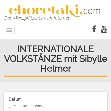
Direkt
zum
Inhalt
Toggle
navigation
INTERNATIONALE
VOLKSTÄNZE mit Sibylle
Helmer
Datum
30 Mai - 02 Juni 2024