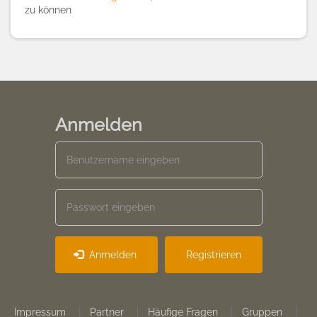
zu können
Anmelden
Anmelden
Registrieren
Footer
Impressum
Partner
Häufige Fragen
Gruppen