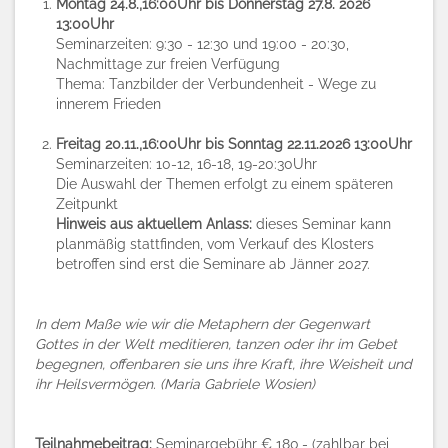
Montag 24.8.,16:00Uhr bis Donnerstag 27.8. 2026
13:00Uhr
Seminarzeiten: 9:30 - 12:30 und 19:00 - 20:30,
Nachmittage zur freien Verfügung
Thema: Tanzbilder der Verbundenheit - Wege zu
innerem Frieden
Freitag 20.11.,16:00Uhr bis Sonntag 22.11.2026 13:00Uhr
Seminarzeiten: 10-12, 16-18, 19-20:30Uhr
Die Auswahl der Themen erfolgt zu einem späteren
Zeitpunkt
Hinweis aus aktuellem Anlass:
dieses Seminar kann
planmäßig stattfinden, vom Verkauf des Klosters
betroffen sind erst die Seminare ab Jänner 2027.
In dem Maße wie wir die Metaphern der
Gegenwart
Gottes in der Welt meditieren, tanzen oder ihr im Gebet
begegnen, offenbar
en sie
uns ihre
Kraft, ihre
Weisheit und
ihr
Heil
svermögen.
(Maria Gabriele Wosien)
Teilnahmebeitrag:
Seminargebühr € 180,- (zahlbar bei