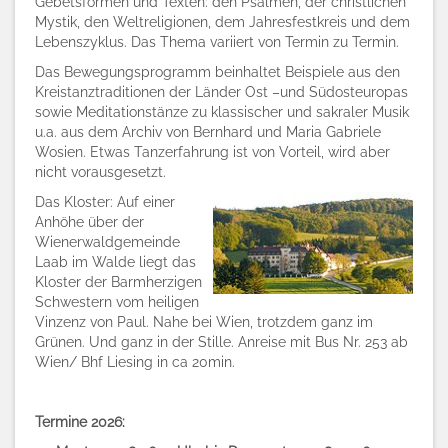
Gebetsformen und Texten: den Psalmen, der christlichen
Mystik, den Weltreligionen, dem Jahresfestkreis und dem
Lebenszyklus. Das Thema variiert von Termin zu Termin.
Das Bewegungsprogramm beinhaltet Beispiele aus den
Kreistanztraditionen der Länder Ost –und Südosteuropas
sowie Meditationstänze zu klassischer und sakraler Musik
u.a. aus dem Archiv von Bernhard und Maria Gabriele
Wosien. Etwas Tanzerfahrung ist von Vorteil, wird aber
nicht vorausgesetzt.
Das Kloster: Auf einer
Anhöhe über der
Wienerwaldgemeinde
Laab im Walde liegt das
Kloster der Barmherzigen
Schwestern vom heiligen
Vinzenz von Paul. Nahe bei Wien, trotzdem ganz im
Grünen. Und ganz in der Stille. Anreise mit Bus Nr. 253 ab
Wien/ Bhf Liesing in ca 20min.
Termine 2026: