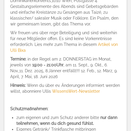
Dominikanerkonvents,1010 Wien, Postgasse 4.
Gestaltungselemente des Abends sind Gebetsgebärden
und einfache Kreistänze zu Gesängen aus Taizé, zu
klassischer/ sakraler Musik oder Folklore. Ein Psalm, den
wir gemeinsam lesen, gibt das Thema vor.
Wir freuen uns über rege Beteiligung und sind weiterhin
für neue Mitglieder offen. Es sind keine Vorkenntnisse
erforderlich. Lies mehr zum Thema in diesem
Artikel von
Ulli Bixa
Termine:
in der Regel am 2. DONNERSTAG im Monat,
jeweils von
19:00 - 21:00Uhr
, am 11. Sept., 9. Okt., 6.
Nov.,11. Dez. 2025, 8.Jänner entfällt!!! 12. Feb., 12. März, 9.
April, 7. Mai, 18. Juni 2026
Hinweis:
Wenn du über ev. Änderungen informiert werden
willst, abonniere Ullis
WissensWert-Newsletter
Schutzmaßnahmen:
zum eigenen und zum Schutz anderer bitte
nur dann
teilnehmen, wenn du dich gesund fühlst.
Eigenes Getränk/ Trinkflasche mitbringen