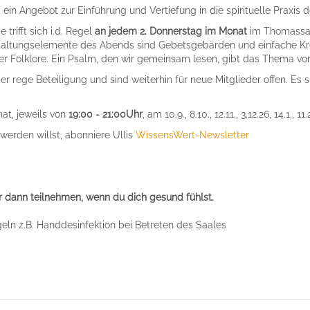
 ein Angebot zur Einführung und Vertiefung in die spirituelle Praxis 
trifft sich i.d. Regel
an jedem 2. Donnerstag im Monat
im Thomassaa
taltungselemente des Abends sind Gebetsgebärden und einfache Krei
er Folklore. Ein Psalm, den wir gemeinsam lesen, gibt das Thema vor
er rege Beteiligung und sind weiterhin für neue Mitglieder offen. Es s
t, jeweils von
19:00 - 21:00Uhr
, am 10.9., 8.10., 12.11., 3.12.26, 14.1., 11.2
werden willst, abonniere Ullis
WissensWert-Newsletter
r dann teilnehmen, wenn du dich gesund fühlst.
eln z.B. Handdesinfektion bei Betreten des Saales