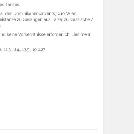
des Tanzes.
l des Dominikanerkonvents,1010 Wien,
stänze zu Gesängen aus Taizé, zu klassischer/
.
ind keine Vorkenntnisse erforderlich. Lies mehr
., 11.3., 8.4., 13.5., 10.6.27