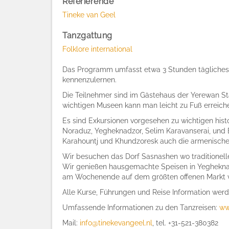
Referierende
Tineke van Geel
Tanzgattung
Folklore international
Das Programm umfasst etwa 3 Stunden tägliches T
kennenzulernen.
Die Teilnehmer sind im Gästehaus der Yerewan St
wichtigen Museen kann man leicht zu Fuß erreich
Es sind Exkursionen vorgesehen zu wichtigen hist
Noraduz, Yegheknadzor, Selim Karavanserai, und 
Karahountj und Khundzoresk auch die armenische 
Wir besuchen das Dorf Sasnashen wo traditionell
Wir genießen hausgemachte Speisen in Yegheknad
am Wochenende auf dem größten offenen Markt von
Alle Kurse, Führungen und Reise Information werd
Umfassende Informationen zu den Tanzreisen:
ww
Mail:
info@tinekevangeel.nl
, tel. +31-521-380382