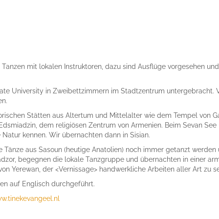
anzen mit lokalen Instruktoren, dazu sind Ausflüge vorgesehen und 
ate University in Zweibettzimmern im Stadtzentrum untergebracht. 
en.
orischen Stätten aus Altertum und Mittelalter wie dem Tempel von G
Edsmiadzin, dem religiösen Zentrum von Armenien. Beim Sevan See u
Natur kennen. Wir übernachten dann in Sisian.
e Tänze aus Sasoun (heutige Anatolien) noch immer getanzt werden u
zor, begegnen die lokale Tanzgruppe und übernachten in einer arme
 Yerewan, der <Vernissage> handwerkliche Arbeiten aller Art zu s
en auf Englisch durchgeführt.
w.tinekevangeel.nl