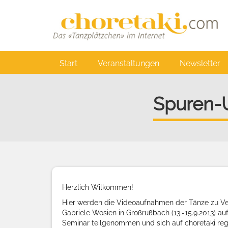
Direkt
zum
Inhalt
Main
Start
Veranstaltungen
Newsletter
navigation
Spuren-
Herzlich Wilkommen!
Hier werden die Videoaufnahmen der Tänze zu V
Gabriele Wosien in Großrußbach (13.-15.9.2013) a
Seminar teilgenommen und sich auf choretaki regi