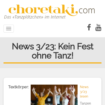
Direkt
zum
Inhalt
Toggle
navigation
News 3/23: Kein Fest
ohne Tanz!
Textkörper
News
3/23
lesen
Tanzen