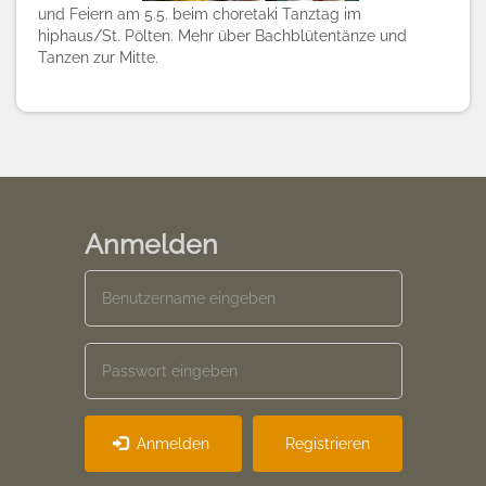
und Feiern am 5.5. beim choretaki Tanztag im
hiphaus/St. Pölten. Mehr über Bachblütentänze und
Tanzen zur Mitte.
Anmelden
Anmelden
Registrieren