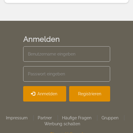
Anmelden
Anmelden
Registrieren
Footer
Impressum
Partner
Häufige Fragen
Gruppen
Werbung schalten
menu