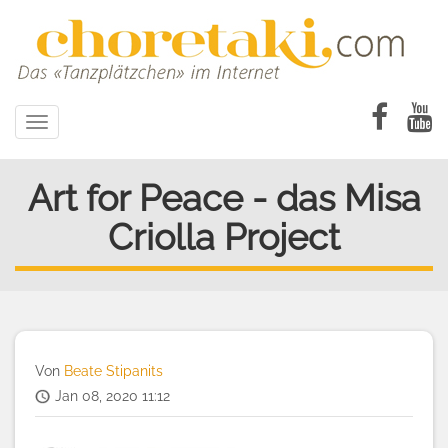
Direkt
zum
Inhalt
Toggle
navigation
Art for Peace - das Misa
Criolla Project
Von
Beate Stipanits
Jan 08, 2020 11:12