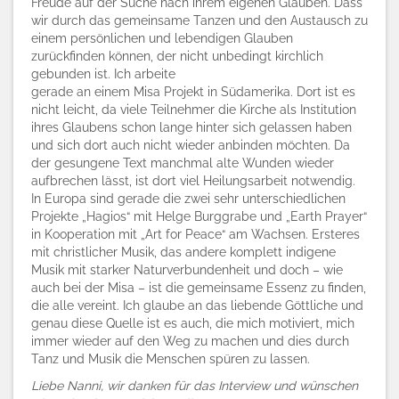
Freude auf der Suche nach ihrem eigenen Glauben. Dass
wir durch das gemeinsame Tanzen und den Austausch zu
einem persönlichen und lebendigen Glauben
zurückfinden können, der nicht unbedingt kirchlich
gebunden ist. Ich arbeite
gerade an einem Misa Projekt in Südamerika. Dort ist es
nicht leicht, da viele Teilnehmer die Kirche als Institution
ihres Glaubens schon lange hinter sich gelassen haben
und sich dort auch nicht wieder anbinden möchten. Da
der gesungene Text manchmal alte Wunden wieder
aufbrechen lässt, ist dort viel Heilungsarbeit notwendig.
In Europa sind gerade die zwei sehr unterschiedlichen
Projekte „Hagios“ mit Helge Burggrabe und „Earth Prayer“
in Kooperation mit „Art for Peace“ am Wachsen. Ersteres
mit christlicher Musik, das andere komplett indigene
Musik mit starker Naturverbundenheit und doch – wie
auch bei der Misa – ist die gemeinsame Essenz zu finden,
die alle vereint. Ich glaube an das liebende Göttliche und
genau diese Quelle ist es auch, die mich motiviert, mich
immer wieder auf den Weg zu machen und dies durch
Tanz und Musik die Menschen spüren zu lassen.
Liebe Nanni, wir danken für das Interview und wünschen