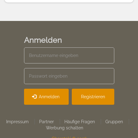
Anmelden
Anmelden
Registrieren
Footer
Impressum
Partner
Häufige Fragen
Gruppen
Werbung schalten
menu