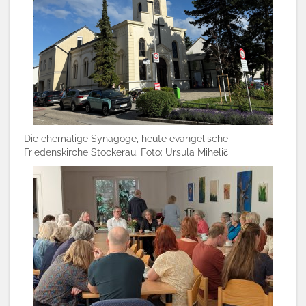
Di
e ehemalige Synagoge, heute evangelische
Friedenskirche Stockerau
. Foto: Ursula Mihelič