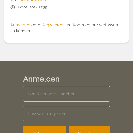
Von
Laura Shannon
Okt 01, 2014 12:35
Anmelden
oder
Registieren
, um Kommentare verfassen
zu können
Anmelden