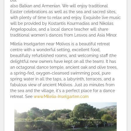
but
also Balkan and Armenian. We will enjoy traditional
Easter celebrations as well as the sea and sacred sites,
with plenty of time to relax and enjoy. Exquisite live music
will be provided by Kostantis Kourmadias and Nikolas
Angelopoulos, and a local dance teacher will share
traditional women's dances from Lesvos and Asia Minor.
Milelia Inselgarten near Molivos is a beautiful retreat
centre with a wonderful setting, excellent food,
beautifully refurbished rooms, and welcoming staff (the
delightful new owners have kept on all the team). It has
an octagonal dance temple, ancient oak and olive trees,
a spring-fed, oxygen-cleansed swimming pool, pure
spring water in all the taps, a labyrinth, terraces, and a
fabulous view of ancient Molivos. Just 20 minutes from
the sea and the village, it's a perfect place for a dance
retreat. See
www.Milelia-Inselgarten.com