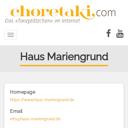
Direkt
zum
Inhalt
Toggle
navigation
Haus Mariengrund
Homepage
https://www.haus-mariengrund.de
Email
info@haus-mariengrund.de