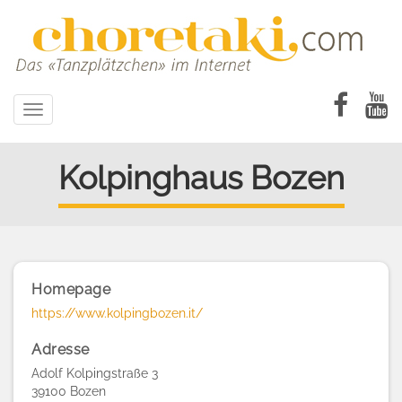
Direkt
zum
Inhalt
Toggle
navigation
Kolpinghaus Bozen
Homepage
https://www.kolpingbozen.it/
Adresse
Adolf Kolpingstraße 3
39100
Bozen