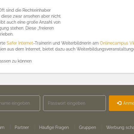
 Oft sind die Rechteinhaber
n diese zwar ansehen aber nicht
ibt auch eine große Anzahl von
ügung stehen. Diese „freieren
rieben.
erte
Safer Internet
-Trainerin und Weiterbildnerin am
Onlinecampus Vi
lien aus dem Internet, bietet dazu auch Weiterbildungsveranstaltung
assen zu können
Anme
um
Partner
Häufige Fragen
Gruppen
Werbung scha