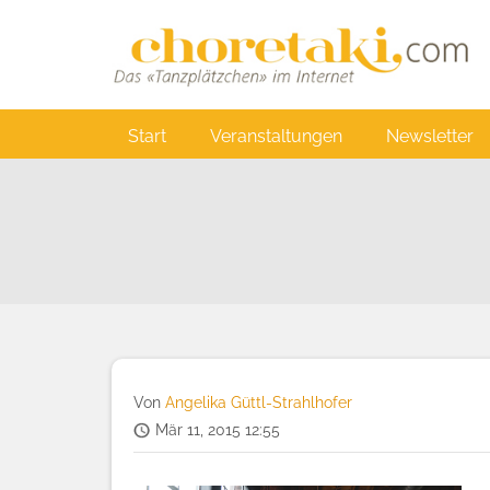
Direkt
zum
Inhalt
Main
Start
Veranstaltungen
Newsletter
navigation
Von
Angelika Güttl-Strahlhofer
Mär 11, 2015 12:55