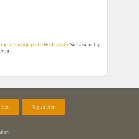
rtuelle Pädagogische Hochschule.
Sie beschäftigt
en an.
lden
Registrieren
lten