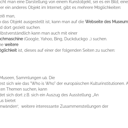
cht man eine Darstellung von einem Kunstobjekt, sei es ein Bild, ein
er ein anderes Objekt im Internet, gibt es mehrere Möglichkeiten:
iß man,
 das Objekt ausgestellt ist, kann man auf die
Webseite des Museum
d dort gezielt suchen.
lbstverständlich kann man auch mit einer
chmaschine
(Google, Yahoo, Bing, Duckduckgo …) suchen.
ne
weitere
glichkeit
ist, dieses auf einer der folgenden Seiten zu suchen:
n Museen, Sammlungen uä. Die
iest sich wie das "Who is Who" der europäischen Kulturinstitutionen. 
mten Themen suchen, kann
ndet sich dort z.B. sich ein Auszug des Ausstellung „An
us bietet
-Pinnwänden“, weitere interessante Zusammenstellungen der