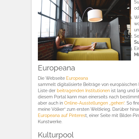
Su
od
We
wo
un
Se
Su
Ei
Mö
Europeana
Die Webseite
Europeana
sammelt digitalisierte Beiträge von europäische
Liste der
beitragenden Institutionen
ist lang und l
diesem Portal kann man einerseits nach bestim
aber auch in
Online-Ausstellungen „gehen“
. So fi
meine Völker“ zum ersten Weltkrieg. Darüber hina
Europeana auf Pinteres
t, einer Seite mit Bilder
Kunstwerke.
Kulturpool