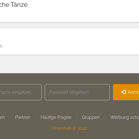
sche Tänze
ch
Anme
um
Partner
Häufige Fragen
Gruppen
Werbung scha
Choretaki © 2026