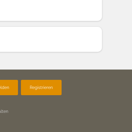
lden
Registrieren
lten