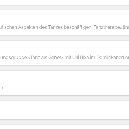
peutischen Aspekten des Tanzes beschäftigen, TanztherapeutI
bungsgruppe <Tanz als Gebet> mit Ulli Bixa im Dominikanerko
am