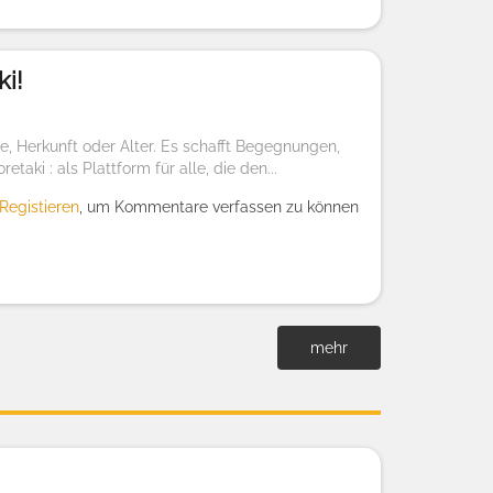
ki!
Herkunft oder Alter. Es schafft Begegnungen,
ki : als Plattform für alle, die den...
Registieren
, um Kommentare verfassen zu können
mehr