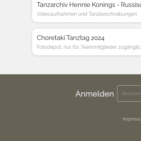
Tanzarchiv Hennie Konings - Russi
Videoaufnahmen und Tanzbeschreibungen
Choretaki Tanztag 2024
Fotodepot, nur für Teammitglieder zugängli
Anmelden
Footer
Impress
menu