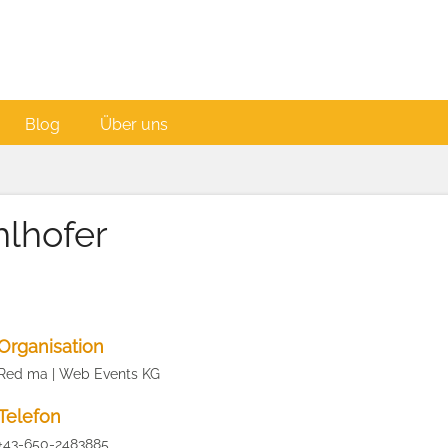
Blog
Über uns
hlhofer
Organisation
Red ma | Web Events KG
Telefon
+43-650-2483885