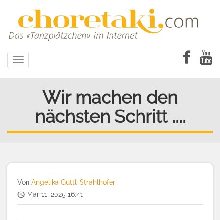
Direkt
zum
Inhalt
Toggle
navigation
Wir machen den
nächsten Schritt ....
Von
Angelika Güttl-Strahlhofer
Mär 11, 2025 16:41