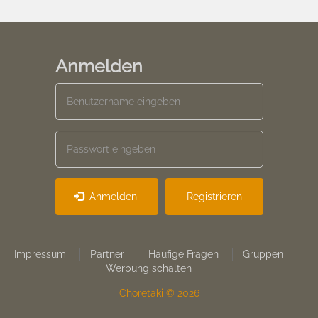
Anmelden
Anmelden
Registrieren
Footer
Impressum
Partner
Häufige Fragen
Gruppen
Werbung schalten
menu
Choretaki © 2026