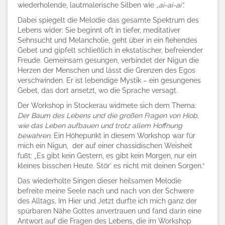
wiederholende, lautmalerische Silben wie
„ai-ai-ai“.
Dabei spiegelt die Melodie das gesamte Spektrum des
Lebens wider: Sie beginnt oft in tiefer, meditativer
Sehnsucht und Melancholie, geht über in ein flehendes
Gebet und gipfelt schließlich in ekstatischer, befreiender
Freude. Gemeinsam gesungen, verbindet der Nigun die
Herzen der Menschen und lässt die Grenzen des Egos
verschwinden. Er ist lebendige Mystik – ein gesungenes
Gebet, das dort ansetzt, wo die Sprache versagt.
Der Workshop in Stockerau widmete sich dem Thema:
Der Baum des Lebens und die großen Fragen von Hiob,
wie das Leben aufbauen und trotz allem Hoffnung
bewahren.
Ein Höhepunkt in diesem Workshop
war
für
mich ein Nigun, der auf
einer
chassidische
n
Weisheit
fußt: „Es gibt kein Gestern,
es gibt
kein Morgen,
nur ein
kleines bisschen Heute
. Stör’ es nicht mit deinen Sorgen.“
Das wiederholte Singen diese
r
heilsamen Melodie
befreite meine Seele nach und nach von der Schwere
des Alltags. Im Hier und Jetzt durfte ich mich ganz der
spürbaren Nähe Gottes anvertrauen und fand darin eine
Antwort auf die Fragen des Lebens, die im Workshop