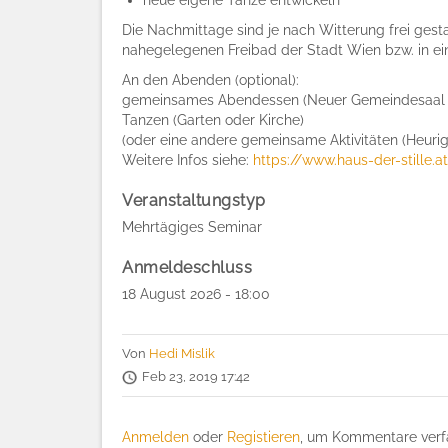
neue eigene Tänze entwickeln
Die Nachmittage sind je nach Witterung frei gest
nahegelegenen Freibad der Stadt Wien bzw. in ei
An den Abenden (optional):
gemeinsames Abendessen (Neuer Gemeindesaal oder
Tanzen (Garten oder Kirche)
(oder eine andere gemeinsame Aktivitäten (Heurig
Weitere Infos siehe:
https://www.haus-der-stille
Veranstaltungstyp
Mehrtägiges Seminar
Anmeldeschluss
18 August 2026 - 18:00
Von
Hedi Mislik
Feb 23, 2019 17:42
Anmelden
oder
Registieren
, um Kommentare verf