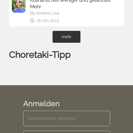
Kulinarisches Weniger und getanztes
Mehr
By
Andrea Löw
16 Jan 2023
mehr
Choretaki-Tipp
Anmelden