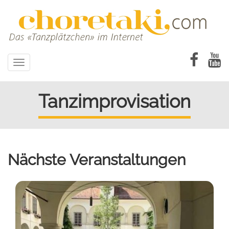
Direkt
zum
Inhalt
Toggle
navigation
Tanzimprovisation
Nächste Veranstaltungen