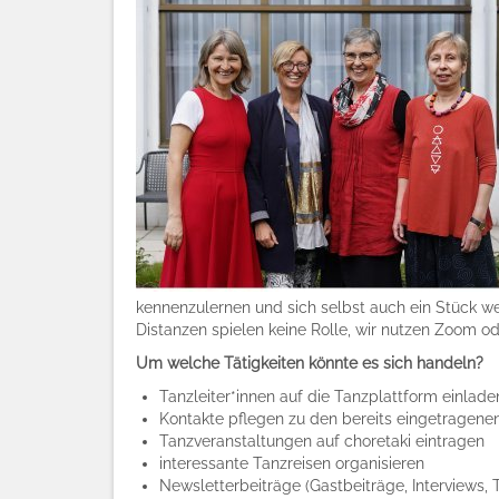
kennenzulernen und sich selbst auch ein Stück we
Distanzen spielen keine Rolle, wir nutzen Zoom od
Um welche Tätigkeiten könnte es sich handeln?
Tanzleiter*innen auf die Tanzplattform einlade
Kontakte pflegen zu den bereits eingetragenen
Tanzveranstaltungen auf choretaki eintragen
interessante Tanzreisen organisieren
Newsletterbeiträge (Gastbeiträge, Interviews, 