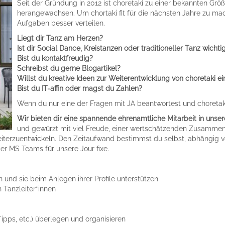
Seit der Gründung in 2012 ist choretaki zu einer bekannten Gr
herangewachsen. Um chortaki fit für die nächsten Jahre zu ma
Aufgaben besser verteilen.
Liegt dir Tanz am Herzen?
Ist dir Social Dance, Kreistanzen oder traditioneller Tanz wicht
Bist du kontaktfreudig?
Schreibst du gerne Blogartikel?
Willst du kreative Ideen zur Weiterentwicklung von choretaki e
Bist du IT-affin oder magst du Zahlen?
Wenn du nur eine der Fragen mit JA beantwortest und choretaki
Wir bieten dir eine spannende ehrenamtliche Mitarbeit in unse
und gewürzt mit viel Freude, einer wertschätzenden Zusammen
iterzuentwickeln. Den Zeitaufwand bestimmst du selbst, abhängig von
er MS Teams für unsere Jour fixe.
n und sie beim Anlegen ihrer Profile unterstützen
 Tanzleiter*innen
Tipps, etc.) überlegen und organisieren