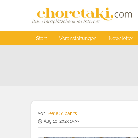
Direkt
zum
Inhalt
Main
Start
Veranstaltungen
Newsletter
navigation
Von
Beate Stipanits
Aug 18, 2023 15:33