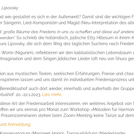
a Lipovsky
wie gestaltet es sich in der Außenwelt? Damit sind die wichtigen Fr
der Sängerin, Lied-Komponistin und Magid (Neu-Interpretation des al
ht: große Räume des Friedens in uns zu schaffen und diese auf andere 
werden".
So schrieb die holländisch, jüdische Etty Hillesum in ihrem 
ra Lipovsky, die sich dem Weg des täglichen Suchens nach Frieden 
e Worte (Nigunim), reflektieren wir den kabbalistischen Lebensbaum 
 Imagination und dem Singen jiddischer Lieder (oft neu von Shura g
.
tion aus mystischen Texten, seelischen Erfahrungen, Poesie und cha
inspirieren lassen und uns damit im individuellen Friedensprozess unt
 Benediktushof auch dort wieder, innerhalb und außerhalb der Grupp
ushof: 20.-22.1.2023.
Lies mehr
.
 diese Art der Friedensarbeit interessieren, ein weiteres Angebot von
 treffen wir uns einmal pro Monat zum Workshop <Melodien für Harmon
en Präsenzseminaren stehen beim Zoom-Meeting keine Tänze auf de
 und Anmeldung
nservatorium (Margreet Honig), Tanzausbildung (Niederlande),