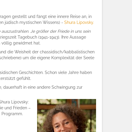
agen gestellt und fängt eine innere Reise an, in
ten jüdisch mystischen Wissens) -
Shura Lipovsky.
auszustrahlen. Je größer der Friede in uns sein
Kriegszeit Tagebuch (1941-1943). Ihre Aussage
völlig gewidmet hat.
und die Weisheit der chassidisch/kabbalistischen
eschriebene) um die eigene Komplexität der Seele
ssidischen Geschichten. Schon viele Jahre haben
erstützt gefühlt.
e, dauerhaft in eine andere Schwingung zur
 Shura Lipovsky:
ie und Frieden –
m Programm.