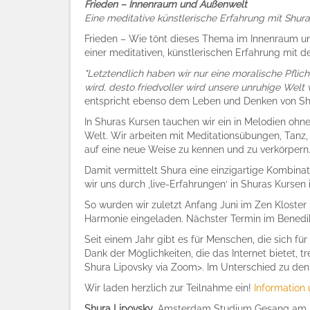
Frieden – Innenraum und Außenwelt
Eine
meditative
künstlerische Erfahrung mit Shur
Frieden – Wie tönt dieses Thema im Innenraum und 
einer meditativen, künstlerischen Erfahrung mit 
"Letztendlich haben wir nur eine moralische Pflic
wird, desto friedvoller wird unsere unruhige Welt 
entspricht ebenso dem Leben und Denken von Shu
In Shuras Kursen tauchen wir ein in Melodien ohn
Welt. Wir arbeiten mit Meditationsübungen, Tanz,
auf eine neue Weise zu kennen und zu verkörpern
Damit vermittelt Shura eine einzigartige Kombina
wir uns durch ‚live-Erfahrungen‘ in Shuras Kursen 
So wurden wir zuletzt Anfang Juni im Zen Kloster
Harmonie eingeladen. Nächster Termin im Benedikt
Seit einem Jahr gibt es für Menschen, die sich für
Dank der Möglichkeiten, die das Internet bietet,
Shura Lipovsky via Zoom>. Im Unterschied zu d
Wir laden herzlich zur Teilnahme ein!
Information
Shura Lipovsky
, Amsterdam Studium Gesang am Ko