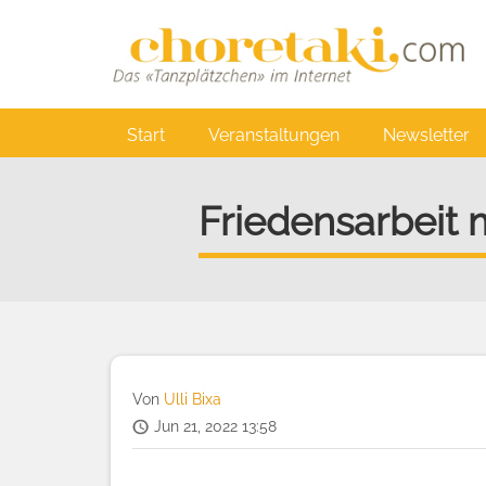
Direkt
zum
Inhalt
Main
Start
Veranstaltungen
Newsletter
navigation
Friedensarbeit 
Von
Ulli Bixa
Jun 21, 2022 13:58