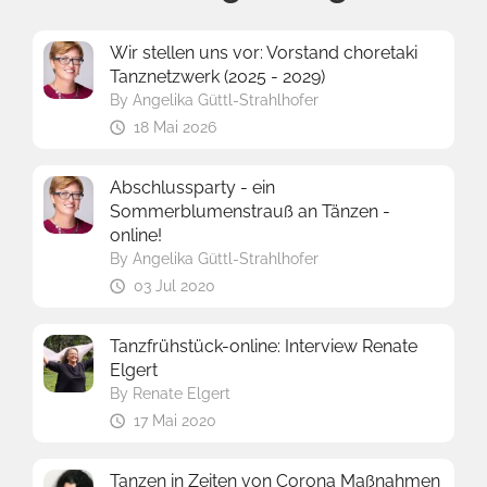
Wir stellen uns vor: Vorstand choretaki
Tanznetzwerk (2025 - 2029)
By
Angelika Güttl-Strahlhofer
18 Mai 2026
Abschlussparty - ein
Sommerblumenstrauß an Tänzen -
online!
By
Angelika Güttl-Strahlhofer
03 Jul 2020
Tanzfrühstück-online: Interview Renate
Elgert
By
Renate Elgert
17 Mai 2020
Tanzen in Zeiten von Corona Maßnahmen