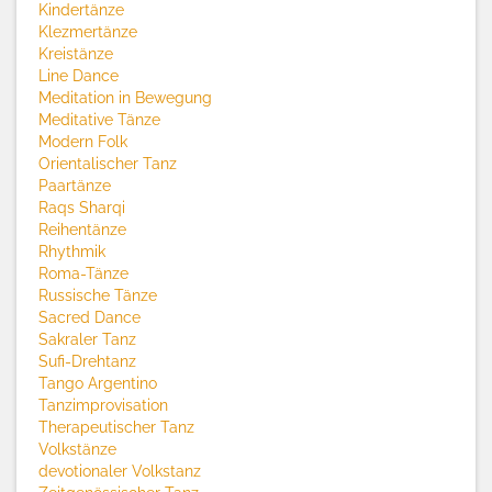
Kindertänze
Klezmertänze
Kreistänze
Line Dance
Meditation in Bewegung
Meditative Tänze
Modern Folk
Orientalischer Tanz
Paartänze
Raqs Sharqi
Reihentänze
Rhythmik
Roma-Tänze
Russische Tänze
Sacred Dance
Sakraler Tanz
Sufi-Drehtanz
Tango Argentino
Tanzimprovisation
Therapeutischer Tanz
Volkstänze
devotionaler Volkstanz