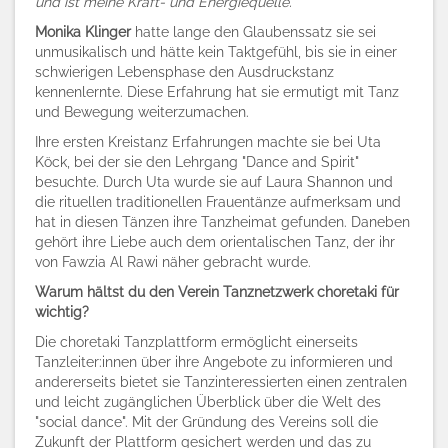
und ist meine Kraft- und Energiequelle."
Monika Klinger
hatte lange den Glaubenssatz sie sei
unmusikalisch und hätte kein Taktgefühl, bis sie in einer
schwierigen Lebensphase den Ausdruckstanz
kennenlernte. Diese Erfahrung hat sie ermutigt mit Tanz
und Bewegung weiterzumachen.
Ihre ersten Kreistanz Erfahrungen machte sie bei Uta
Köck, bei der sie den Lehrgang "Dance and Spirit"
besuchte. Durch Uta wurde sie auf Laura Shannon und
die rituellen traditionellen Frauentänze aufmerksam und
hat in diesen Tänzen ihre Tanzheimat gefunden. Daneben
gehört ihre Liebe auch dem orientalischen Tanz, der ihr
von Fawzia Al Rawi näher gebracht wurde.
Warum hältst du den Verein Tanznetzwerk choretaki für
wichtig?
Die choretaki Tanzplattform ermöglicht einerseits
Tanzleiter:innen über ihre Angebote zu informieren und
andererseits bietet sie Tanzinteressierten einen zentralen
und leicht zugänglichen Überblick über die Welt des
"social dance". Mit der Gründung des Vereins soll die
Zukunft der Plattform gesichert werden und das zu