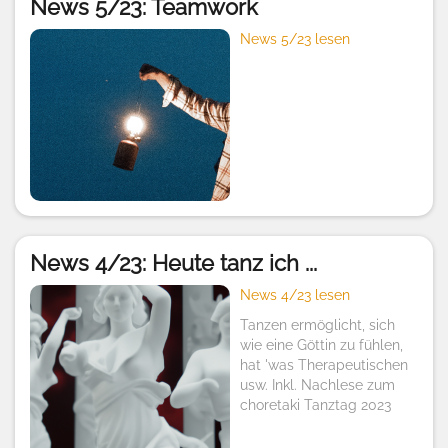
News 5/23: Teamwork
News 5/23 lesen
News 4/23: Heute tanz ich ...
News 4/23 lesen
Tanzen ermöglicht, sich
wie eine Göttin zu fühlen,
hat 'was Therapeutischen
usw. Inkl. Nachlese zum
choretaki Tanztag 2023