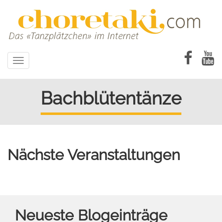
Direkt
zum
Inhalt
Toggle
navigation
Bachblütentänze
Nächste Veranstaltungen
Neueste Blogeinträge