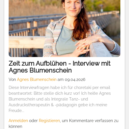
Zeit zum Aufblühen - Interview mit
Agnes Blumenschein
Von
Agnes Blumenschein
am 09.04.2026
Diese Interviewfragen habe ich für choretaki per email
beantwortet: Bitte stelle dich kurz vor! Ich heiße Agnes
Blumenschein und als Integrale Tanz- und
Ausdruckstherapeutin & -pädagogin gebe ich meine
Freude...
Anmelden
oder
Registieren
, um Kommentare verfassen zu
können