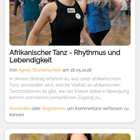
Afrikanischer Tanz - Rhythmus und
Lebendigkeit
Von
Agnes Blumenschein
am 18.05.2026
In diesem Beitrag erfährst du, was unter afrikanischem
Tanz verstanden wird, welche Vielfalt an afrikanischen
Tanztraditionen es gibt, wie der Körper dabei in Bewegung
kommt und meinen persönlichen Zugang zu...
Anmelden
oder
Registieren
, um Kommentare verfassen zu
können