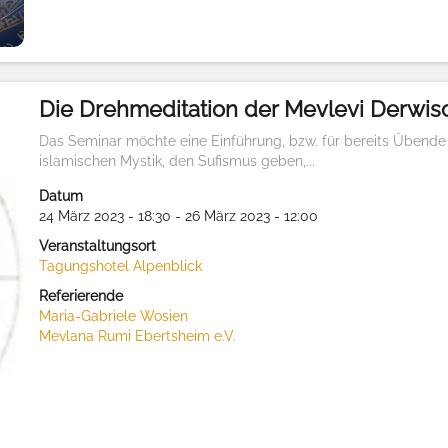
Die Drehmeditation der Mevlevi Derwis
Das Seminar möchte eine Einführung, bzw. für bereits Übende
islamischen Mystik, den Sufismus geben,...
Datum
24 März 2023 - 18:30 - 26 März 2023 - 12:00
Veranstaltungsort
Tagungshotel Alpenblick
Referierende
Maria-Gabriele Wosien
Mevlana Rumi Ebertsheim e.V.