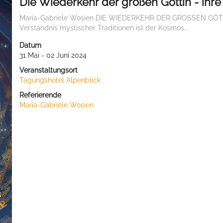
Die Wiederkehr der großen Göttin - ihre
Maria-Gabriele Wosien DIE WIEDERKEHR DER GROSSEN GÖT
Verständnis mystischer Traditionen ist der Kosmos...
Datum
31 Mai - 02 Juni 2024
Veranstaltungsort
Tagungshotel Alpenblick
Referierende
Maria-Gabriele Wosien