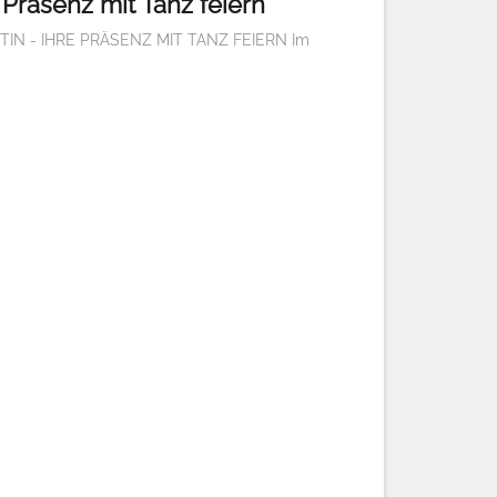
 Präsenz mit Tanz feiern
TIN - IHRE PRÄSENZ MIT TANZ FEIERN Im