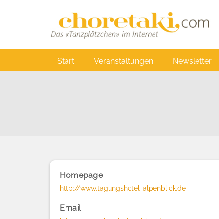
Direkt
zum
Inhalt
Main
Start
Veranstaltungen
Newsletter
navigation
Homepage
http://www.tagungshotel-alpenblick.de
Email