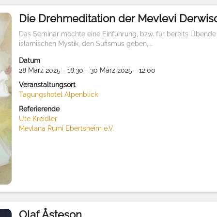
Die Drehmeditation der Mevlevi Derwis
Das Seminar möchte eine Einführung, bzw. für bereits Übende
islamischen Mystik, den Sufismus geben,...
Datum
28 März 2025 - 18:30 - 30 März 2025 - 12:00
Veranstaltungsort
Tagungshotel Alpenblick
Referierende
Ute Kreidler
Mevlana Rumi Ebertsheim e.V.
Olaf Åsteson