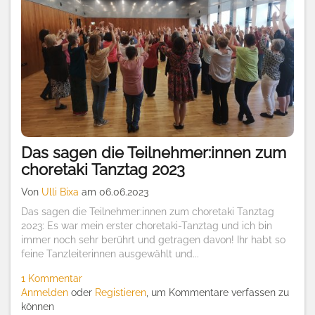
Das sagen die Teilnehmer:innen zum
choretaki Tanztag 2023
Von
Ulli Bixa
am 06.06.2023
Das sagen die Teilnehmer:innen zum choretaki Tanztag
2023: Es war mein erster choretaki-Tanztag und ich bin
immer noch sehr berührt und getragen davon! Ihr habt so
feine Tanzleiterinnen ausgewählt und...
1 Kommentar
Anmelden
oder
Registieren
, um Kommentare verfassen zu
können