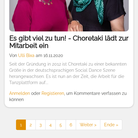
Es gibt viel zu tun! - Choretaki lädt zur
Mitarbeit ein
Von
Ulli Bixa
am 16.11.2020
Seit der Gründung in 2012 ist Choretaki zu einer bekannten
Größe in der deutschsprachigen Social Dance Szene
herangewachsen. Es ist nun an der Zeit, die Arbeit für die
Tanzplattform auf...
Anmelden
oder
Registieren
, um Kommentare verfassen zu
können
Seitennummerierung
Aktuelle
1
Seite
2
Seite
3
Seite
4
Seite
5
Seite
6
Nächste
Weiter >
Last
Ende »
Seite
Seite
page