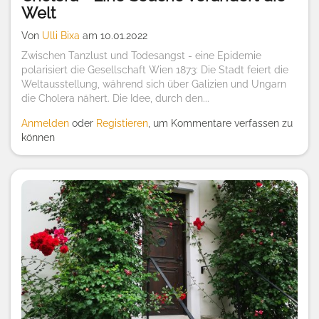
Welt
Von
Ulli Bixa
am 10.01.2022
Zwischen Tanzlust und Todesangst - eine Epidemie
polarisiert die Gesellschaft Wien 1873: Die Stadt feiert die
Weltausstellung, während sich über Galizien und Ungarn
die Cholera nähert. Die Idee, durch den...
Anmelden
oder
Registieren
, um Kommentare verfassen zu
können