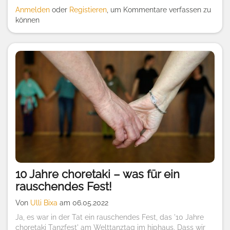
Anmelden
oder
Registieren
, um Kommentare verfassen zu
können
10 Jahre choretaki – was für ein
rauschendes Fest!
Von
Ulli Bixa
am 06.05.2022
Ja, es war in der Tat ein rauschendes Fest, das '10 Jahre
choretaki Tanzfest' am Welttanztag im hiphaus. Dass wir