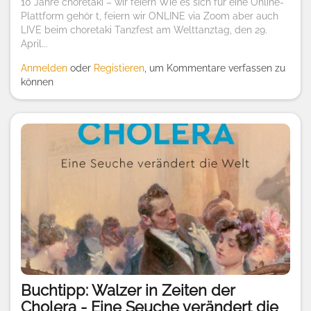
10 Jahre choretaki – wir feiern Wie es sich für eine Online-
Plattform gehör t, feiern wir ONLINE via Zoom aber auch
LIVE beim choretaki Tanzfest am Welttanztag, den 29.
April...
Anmelden
oder
Registieren
, um Kommentare verfassen zu
können
Buchtipp: Walzer in Zeiten der
Cholera - Eine Seuche verändert die