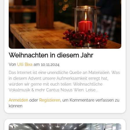
Weihnachten in diesem Jahr
Von
Ulli Bixa
am 10.11.2024
Das Internet ist eine unendliche Quelle an Materialien. Was
in diesem Advent unsere Aufmerksamkeit erregt hat,
würden wir gerne mit euch teilen: Weihnachtliche
Vokalmusik & mehr Cantus Novus Wien: Leise...
Anmelden
oder
Registieren
, um Kommentare verfassen zu
können