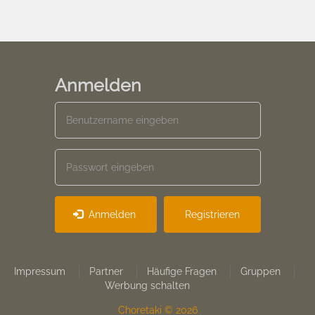
Anmelden
Anmelden
Registrieren
Footer
Impressum
Partner
Häufige Fragen
Gruppen
Werbung schalten
menu
Choretaki © 2026