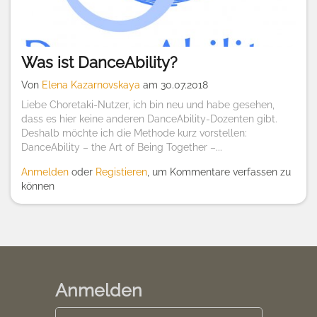
Was ist DanceAbility?
Von
Elena Kazarnovskaya
am 30.07.2018
Liebe Choretaki-Nutzer, ich bin neu und habe gesehen,
dass es hier keine anderen DanceAbility-Dozenten gibt.
Deshalb möchte ich die Methode kurz vorstellen:
DanceAbility – the Art of Being Together –...
Anmelden
oder
Registieren
, um Kommentare verfassen zu
können
Anmelden