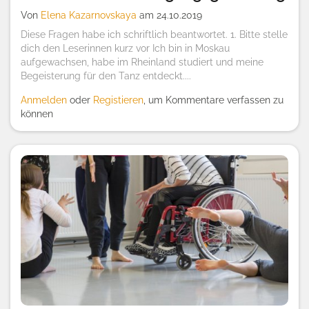
Von
Elena Kazarnovskaya
am 24.10.2019
Diese Fragen habe ich schriftlich beantwortet. 1. Bitte stelle
dich den Leserinnen kurz vor Ich bin in Moskau
aufgewachsen, habe im Rheinland studiert und meine
Begeisterung für den Tanz entdeckt....
Anmelden
oder
Registieren
, um Kommentare verfassen zu
können