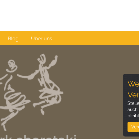
Blog
Über uns
Wer
Ver
Stell
auch 
bleib
Ver