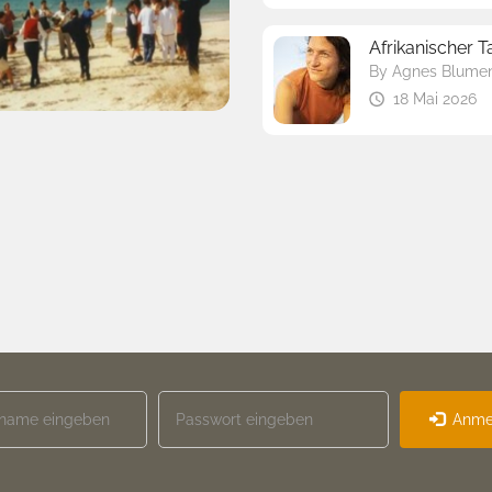
Afrikanischer 
By
Agnes Blumen
18 Mai 2026
Anme