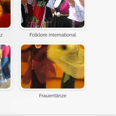
nz
Folklore international
Frauentänze