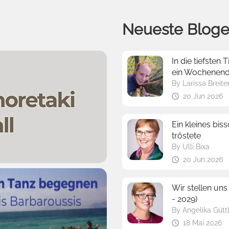
Neueste Bloge
In die tiefste
ein Wochenend
By
Larissa Breit
20 Jun 2026
Ein kleines bi
tröstete
By
Ulli Bixa
20 Jun 2026
Wir stellen uns
- 2029)
By
Angelika Gütt
18 Mai 2026