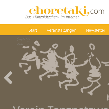
Direkt
zum
Inhalt
Main
Start
Veranstaltungen
Newsletter
navigation
Previous