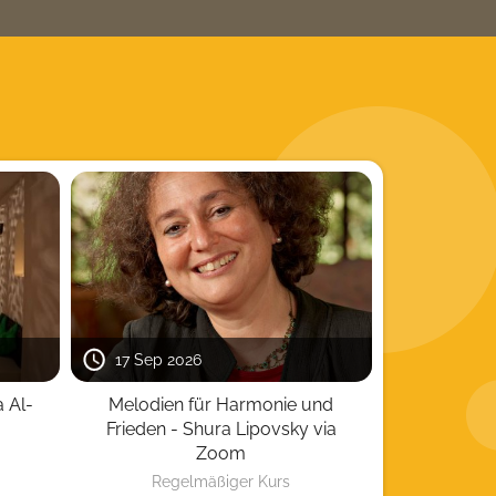
17 Sep 2026
a Al-
Melodien für Harmonie und
Frieden - Shura Lipovsky via
Zoom
Regelmäßiger Kurs